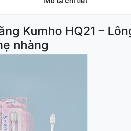
Mô tả chi tiết
 răng Kumho HQ21 – Lô
hẹ nhàng