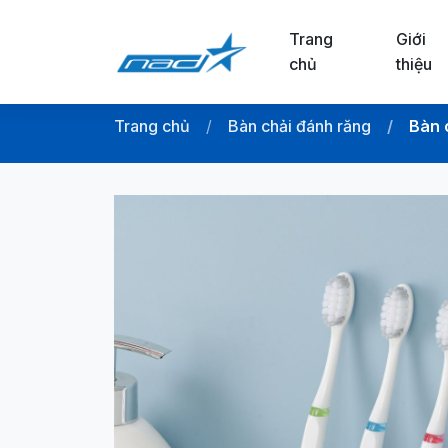
Trang
Giới
chủ
thiệu
Trang chủ
Bàn chải đánh răng
Bàn 