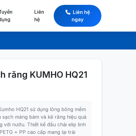
Tuyển
Liên
Liên hệ
dụng
hệ
ngay
nh răng KUMHO HQ21
 Kumho HQ21 sử dụng lông bông mềm
m sạch mảng bám và kẽ răng hiệu quả
với nướu. Thiết kế đầu chải elip linh
PETG + PP cao cấp mang lại trải